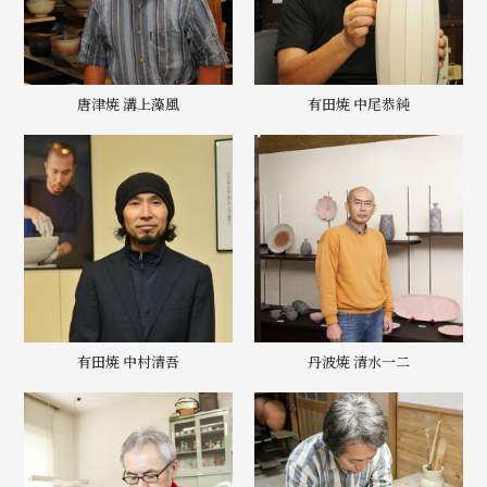
唐津焼 溝上藻風
有田焼 中尾恭純
有田焼 中村清吾
丹波焼 清水一二