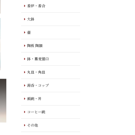
香炉・香合
大鉢
壺
陶板 陶額
鉢・蕎麦猪口
丸皿・角皿
湯呑・コップ
飯碗・丼
コーヒー碗
その他