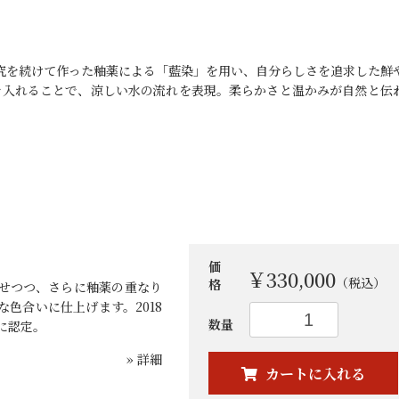
研究を続けて作った釉薬による「藍染」を用い、自分らしさを追求した鮮
を入れることで、涼しい水の流れを表現。柔らかさと温かみが自然と伝
価
￥330,000
（税込）
格
せつつ、さらに釉薬の重なり
お買い物を続ける
カートへ進む
色合いに仕上げます。2018
数量
に認定。
» 詳細
カートに入れる