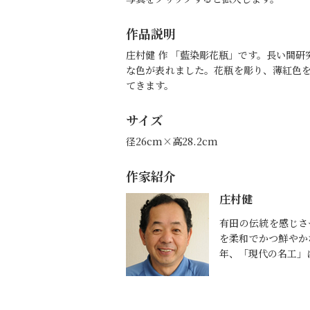
作品説明
庄村健 作 「藍染彫花瓶」です。長い間
な色が表れました。花瓶を彫り、薄紅色
てきます。
サイズ
径26cm×高28.2cm
作家紹介
庄村健
有田の伝統を感じさ
を柔和でかつ鮮やかな
年、「現代の名工」