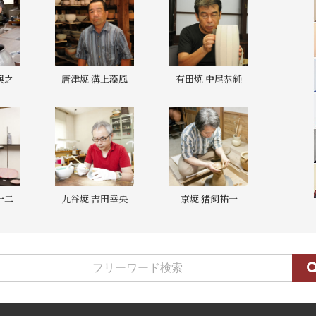
與之
唐津焼 溝上藻風
有田焼 中尾恭純
一二
九谷焼 吉田幸央
京焼 猪飼祐一