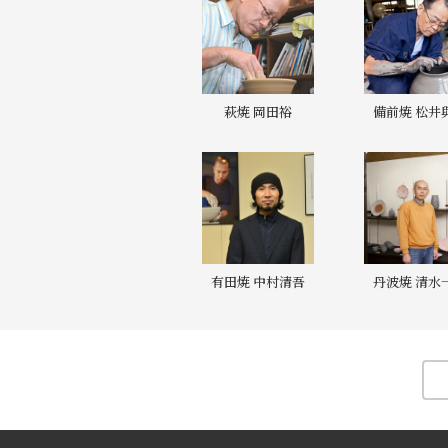
萩焼 岡田裕
備前焼 松井
有田焼 中村清吾
丹波焼 清水