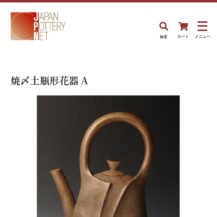
検索
カート
メニュー
焼〆土瓶形花器 A