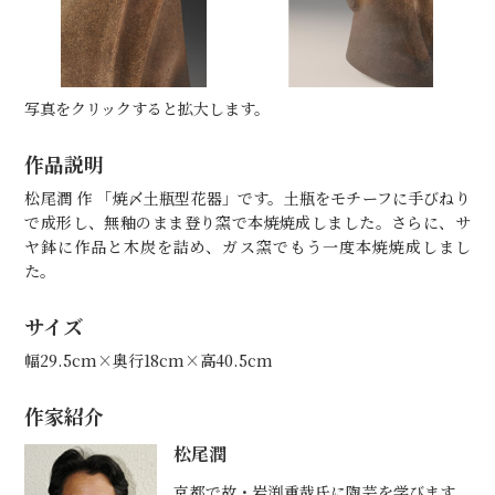
写真をクリックすると拡大します。
作品説明
松尾潤 作 「焼〆土瓶型花器」です。土瓶をモチーフに手びねり
で成形し、無釉のまま登り窯で本焼焼成しました。さらに、サ
ヤ鉢に作品と木炭を詰め、ガス窯でもう一度本焼焼成しまし
た。
サイズ
幅29.5cm×奥行18cm×高40.5cm
作家紹介
松尾潤
京都で故・岩渕重哉氏に陶芸を学びます。