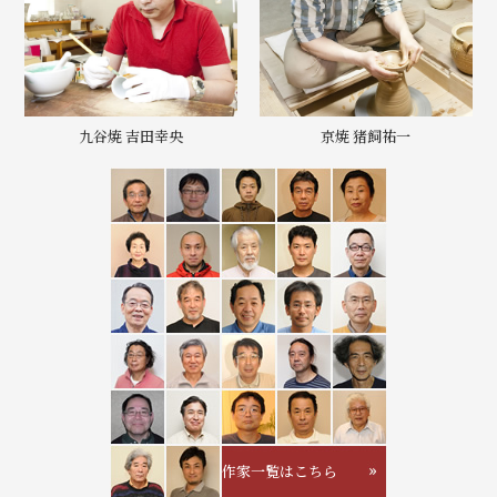
九谷焼 吉田幸央
京焼 猪飼祐一
作家一覧はこちら