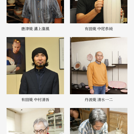
唐津焼 溝上藻風
有田焼 中尾恭純
有田焼 中村清吾
丹波焼 清水一二