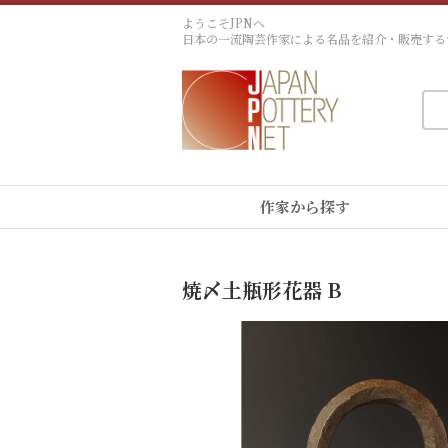
ようこそJPNへ
日本の一流陶芸作家による名品を紹介・販売する
作家から探す
焼〆土瓶形花器 B