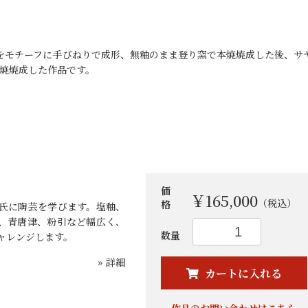
瓶をモチーフに手びねりで成形、無釉のまま登り窯で本焼焼成した後、サ
焼焼成した作品です。
価
￥165,000
（税込）
格
氏に陶芸を学びます。塩釉、
、青唐津、粉引など幅広く、
お買い物を続ける
カートへ進む
数量
ャレンジします。
» 詳細
カートに入れる