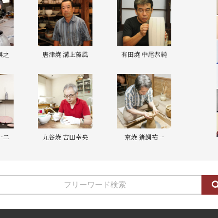
與之
唐津焼 溝上藻風
有田焼 中尾恭純
一二
九谷焼 吉田幸央
京焼 猪飼祐一