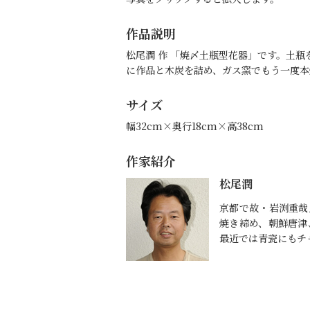
作品説明
松尾潤 作 「焼〆土瓶型花器」です。土
に作品と木炭を詰め、ガス窯でもう一度本
サイズ
幅32cm×奥行18cm×高38cm
作家紹介
松尾潤
京都で故・岩渕重哉
焼き締め、朝鮮唐津
最近では青瓷にもチ