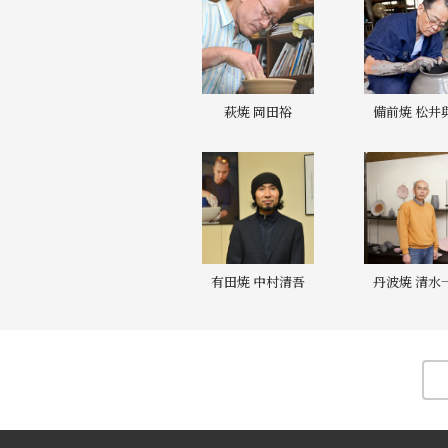
萩焼 岡田裕
備前焼 松井
有田焼 中村清吾
丹波焼 清水