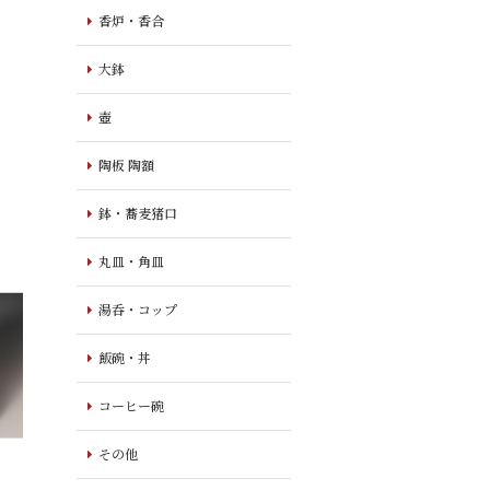
香炉・香合
大鉢
壺
陶板 陶額
鉢・蕎麦猪口
丸皿・角皿
湯呑・コップ
飯碗・丼
コーヒー碗
その他