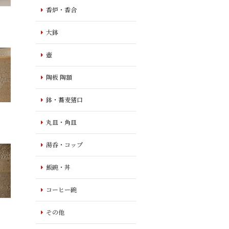
香炉・香合
大鉢
壺
陶板 陶額
鉢・蕎麦猪口
丸皿・角皿
湯呑・コップ
飯碗・丼
コーヒー碗
その他