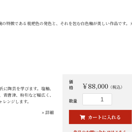
茶碗の特徴である枇杷色の発色と、それを包む白色釉が美しい作品です。
価
￥88,000
（税込）
格
氏に陶芸を学びます。塩釉、
、青唐津、粉引など幅広く、
お買い物を続ける
カートへ進む
数量
ャレンジします。
» 詳細
カートに入れる