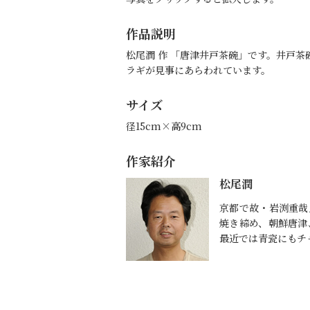
作品説明
松尾潤 作 「唐津井戸茶碗」です。井戸
ラギが見事にあらわれています。
サイズ
径15cm×高9cm
作家紹介
松尾潤
京都で故・岩渕重哉
焼き締め、朝鮮唐津
最近では青瓷にもチ