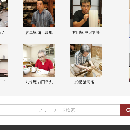
與之
唐津焼 溝上藻風
有田焼 中尾恭純
一二
九谷焼 吉田幸央
京焼 猪飼祐一