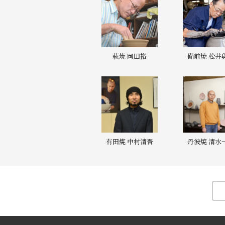
萩焼 岡田裕
備前焼 松井
有田焼 中村清吾
丹波焼 清水