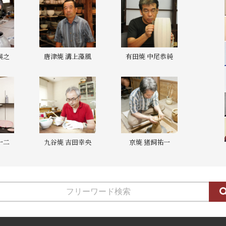
與之
唐津焼 溝上藻風
有田焼 中尾恭純
一二
九谷焼 吉田幸央
京焼 猪飼祐一