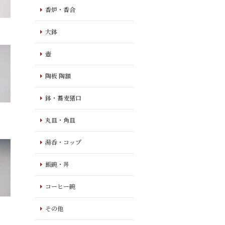
香炉・香合
大鉢
壺
陶板 陶額
鉢・蕎麦猪口
丸皿・角皿
湯呑・コップ
飯碗・丼
コーヒー碗
その他