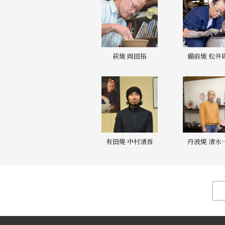
萩焼 岡田裕
備前焼 松井
有田焼 中村清吾
丹波焼 清水