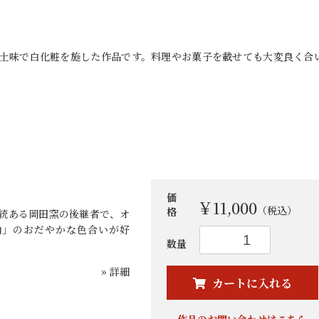
い土味で白化粧を施した作品です。料理やお菓子を載せても大変良く合
価
￥11,000
（税込）
格
統ある岡田窯の後継者で、オ
釉」のおだやかな色合いが好
お買い物を続ける
カートへ進む
数量
» 詳細
カートに入れる