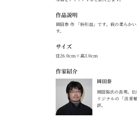
作品説明
岡田泰 作 「粉引皿」です。萩の柔らか
す。
サイズ
径26.0cm×高3.0cm
作家紹介
岡田泰
岡田裕氏の長男。伝
リジナルの「淡青
評。