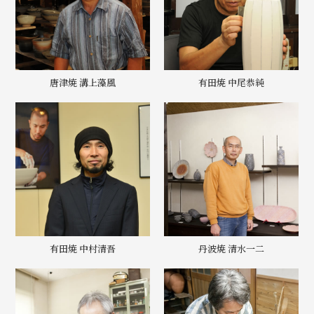
唐津焼 溝上藻風
有田焼 中尾恭純
有田焼 中村清吾
丹波焼 清水一二