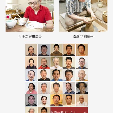
九谷焼 吉田幸央
京焼 猪飼祐一
作家一覧はこちら