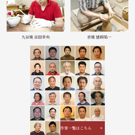
九谷焼 吉田幸央
京焼 猪飼祐一
作家一覧はこちら