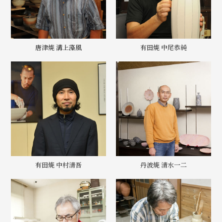
唐津焼 溝上藻風
有田焼 中尾恭純
有田焼 中村清吾
丹波焼 清水一二