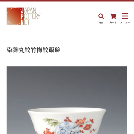
検索
カート
メニュー
染錦丸紋竹梅紋飯碗