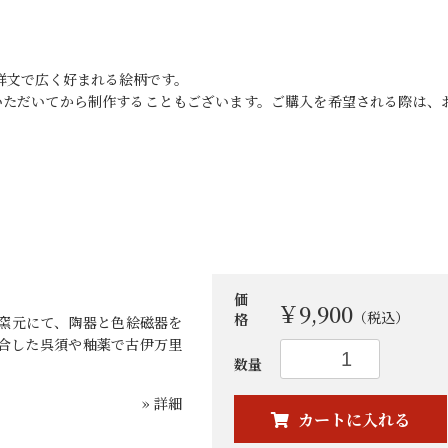
吉祥文で広く好まれる絵柄です。
いただいてから制作することもございます。ご購入を希望される際は、
価
￥9,900
（税込）
格
窯元にて、陶器と色絵磁器を
お買い物を続ける
カートへ進む
合した呉須や釉薬で古伊万里
数量
» 詳細
カートに入れる