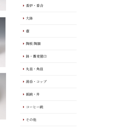
香炉・香合
大鉢
壺
陶板 陶額
鉢・蕎麦猪口
丸皿・角皿
湯呑・コップ
飯碗・丼
コーヒー碗
その他