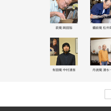
萩焼 岡田裕
備前焼 松井
有田焼 中村清吾
丹波焼 清水