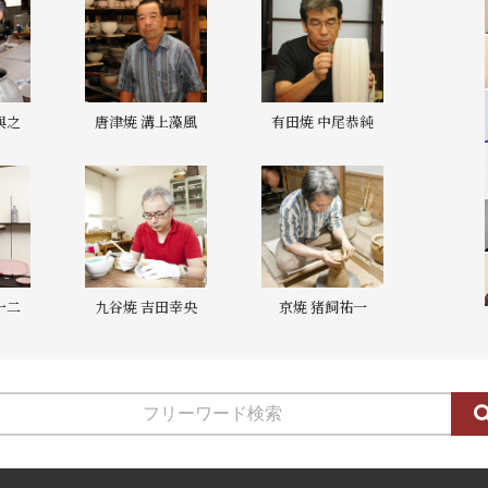
與之
唐津焼 溝上藻風
有田焼 中尾恭純
一二
九谷焼 吉田幸央
京焼 猪飼祐一