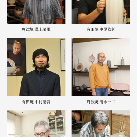
唐津焼 溝上藻風
有田焼 中尾恭純
有田焼 中村清吾
丹波焼 清水一二