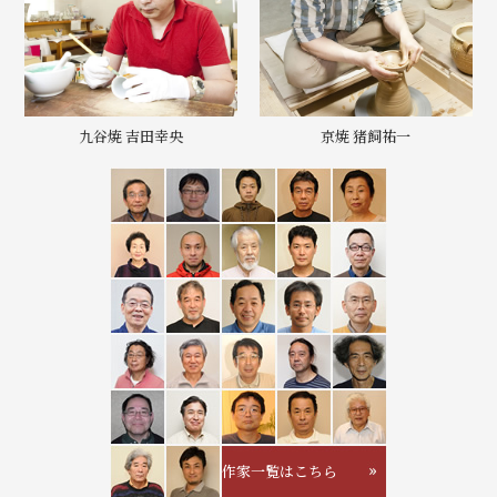
九谷焼 吉田幸央
京焼 猪飼祐一
作家一覧はこちら