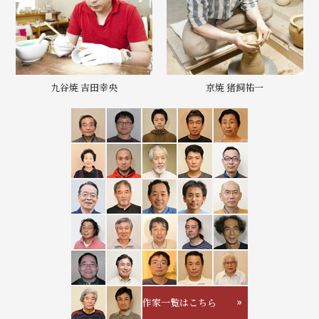
九谷焼 吉田幸央
京焼 猪飼祐一
作家一覧はこちら