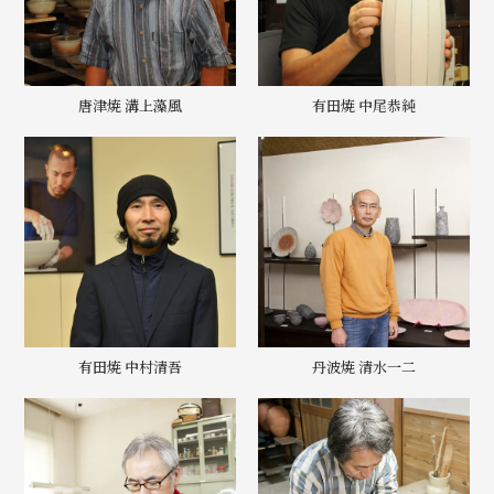
唐津焼 溝上藻風
有田焼 中尾恭純
有田焼 中村清吾
丹波焼 清水一二