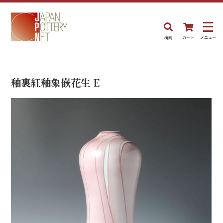
検索
カート
メニュー
釉裏紅釉象嵌花生 E