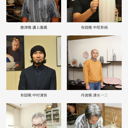
唐津焼 溝上藻風
有田焼 中尾恭純
有田焼 中村清吾
丹波焼 清水一二