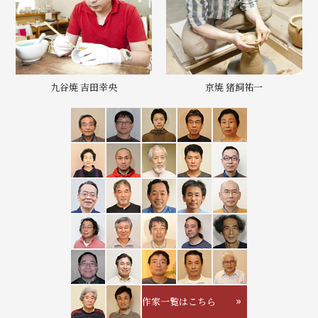
九谷焼 吉田幸央
京焼 猪飼祐一
作家一覧はこちら