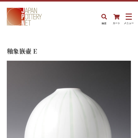
検索
カート
メニュー
釉象嵌壷 E