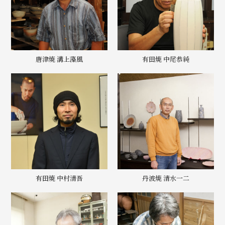
唐津焼 溝上藻風
有田焼 中尾恭純
有田焼 中村清吾
丹波焼 清水一二