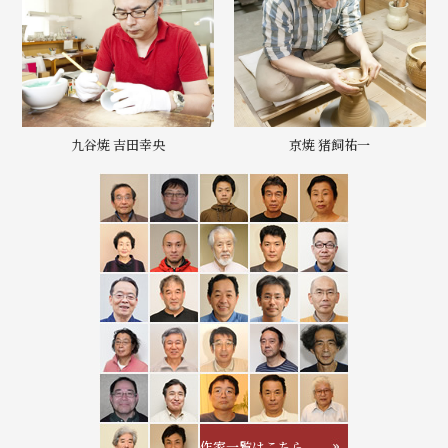
九谷焼 吉田幸央
京焼 猪飼祐一
作家一覧はこちら