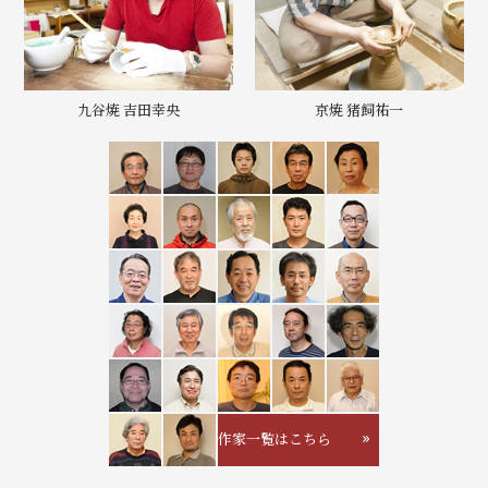
九谷焼 吉田幸央
京焼 猪飼祐一
作家一覧はこちら