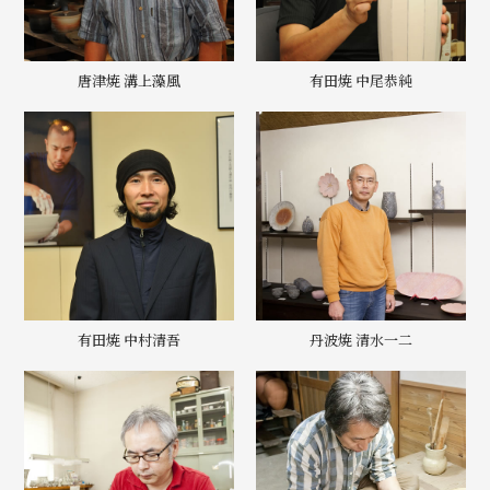
唐津焼 溝上藻風
有田焼 中尾恭純
有田焼 中村清吾
丹波焼 清水一二