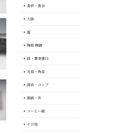
香炉・香合
大鉢
壺
陶板 陶額
鉢・蕎麦猪口
丸皿・角皿
湯呑・コップ
飯碗・丼
コーヒー碗
その他