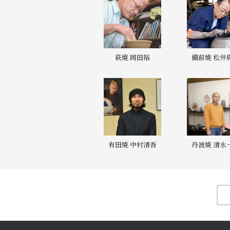
萩焼 岡田裕
備前焼 松井
有田焼 中村清吾
丹波焼 清水