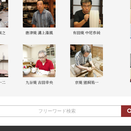
與之
唐津焼 溝上藻風
有田焼 中尾恭純
一二
九谷焼 吉田幸央
京焼 猪飼祐一