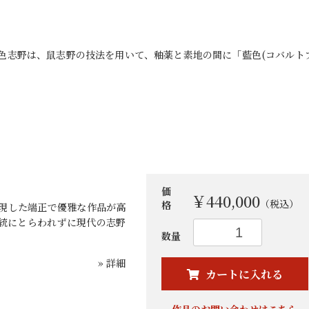
藍色志野は、鼠志野の技法を用いて、釉薬と素地の間に「藍色(コバルト
価
￥440,000
（税込）
格
現した端正で優雅な作品が高
統にとらわれずに現代の志野
お買い物を続ける
カートへ進む
数量
» 詳細
カートに入れる