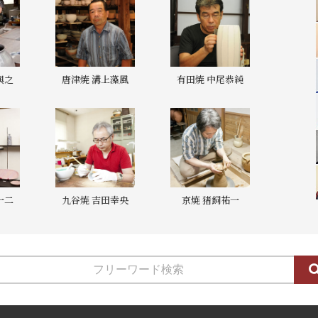
與之
唐津焼 溝上藻風
有田焼 中尾恭純
一二
九谷焼 吉田幸央
京焼 猪飼祐一