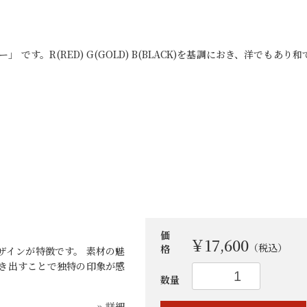
 です。R(RED) G(GOLD) B(BLACK)を基調におき、洋でもあり和
お買い物を続ける
カートへ進む
価
￥17,600
（税込）
格
ザインが特徴です。 素材の魅
き出すことで独特の印象が感
数量
» 詳細