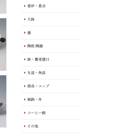
香炉・香合
大鉢
壺
陶板 陶額
鉢・蕎麦猪口
丸皿・角皿
湯呑・コップ
飯碗・丼
コーヒー碗
その他