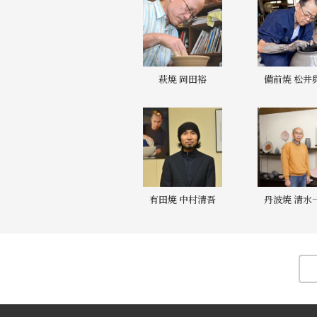
萩焼 岡田裕
備前焼 松井
有田焼 中村清吾
丹波焼 清水