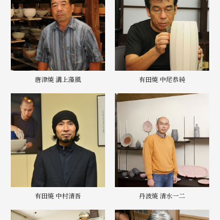
唐津焼 溝上藻風
有田焼 中尾恭純
有田焼 中村清吾
丹波焼 清水一二