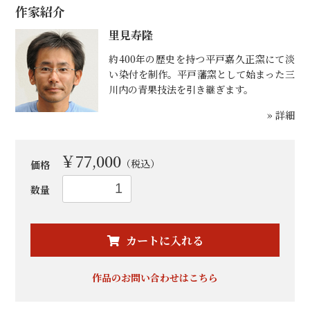
作家紹介
里見寿隆
約400年の歴史を持つ平戸嘉久正窯にて淡
い染付を制作。平戸藩窯として始まった三
川内の青果技法を引き継ぎます。
» 詳細
￥77,000
（税込）
価格
数量
お買い物を続ける
カートへ進む
カートに入れる
作品のお問い合わせはこちら