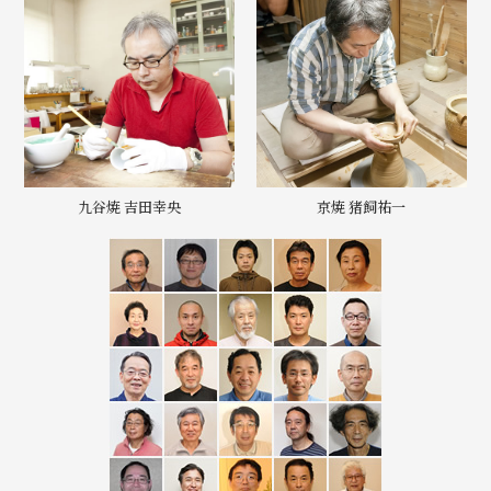
九谷焼 吉田幸央
京焼 猪飼祐一