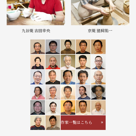
九谷焼 吉田幸央
京焼 猪飼祐一
作家一覧はこちら