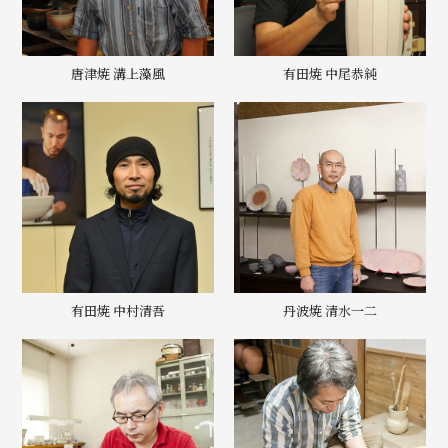
唐津焼 溝上藻風
有田焼 中尾恭純
有田焼 中村清吾
丹波焼 清水一二