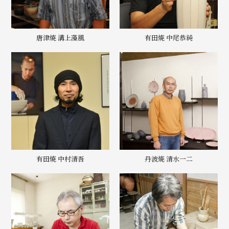
唐津焼 溝上藻風
有田焼 中尾恭純
有田焼 中村清吾
丹波焼 清水一二