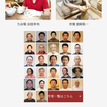
九谷焼 吉田幸央
京焼 猪飼祐一
作家一覧はこちら