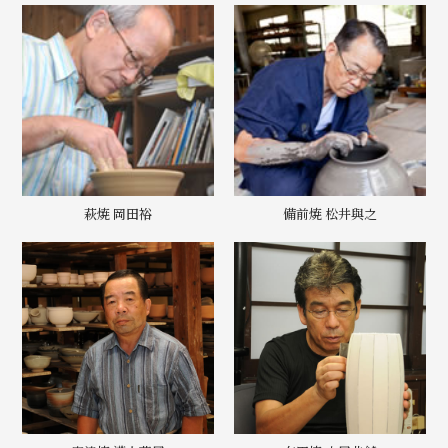
萩焼 岡田裕
備前焼 松井與之