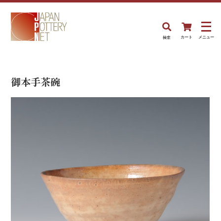
検索
カート
メニュー
御本手茶碗