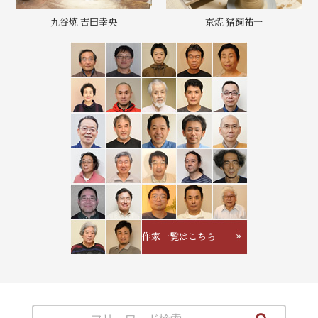
九谷焼 吉田幸央
京焼 猪飼祐一
作家一覧はこちら