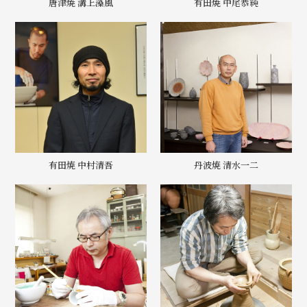
唐津焼 溝上藻風
有田焼 中尾恭純
有田焼 中村清吾
丹波焼 清水一二