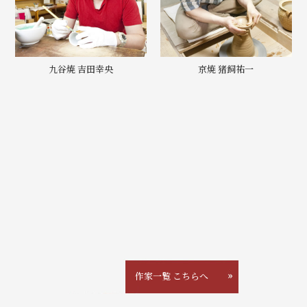
九谷焼 吉田幸央
京焼 猪飼祐一
作家一覧 こちらへ