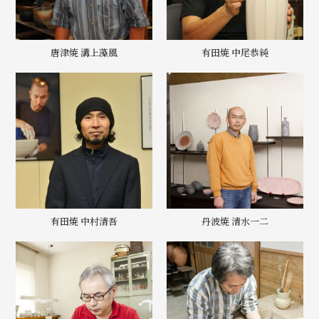
唐津焼 溝上藻風
有田焼 中尾恭純
有田焼 中村清吾
丹波焼 清水一二