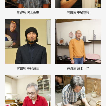
唐津焼 溝上藻風
有田焼 中尾恭純
有田焼 中村清吾
丹波焼 清水一二