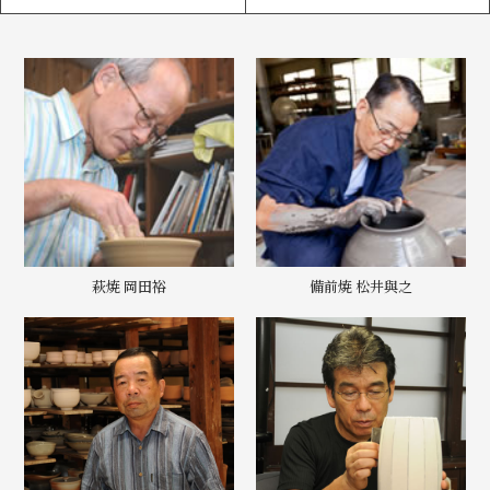
萩焼 岡田裕
備前焼 松井與之