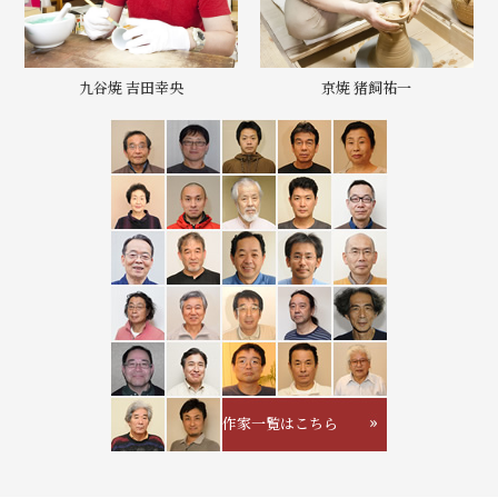
九谷焼 吉田幸央
京焼 猪飼祐一
作家一覧はこちら