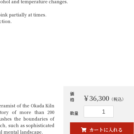
お買い物を続ける
カートへ進む
lcohol and temperature changes.
ink partially at times.
ction.
価
￥36,300
（税込）
格
ceramist of the Okada Kiln
tory of more than 200
数量
pushes the boundaries of
ach, such as sophisticated
カートに入れる
l mental landscape.