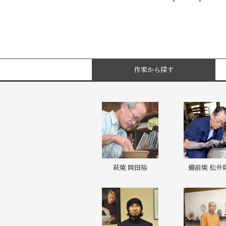
作家から探す
萩焼 岡田裕
備前焼 松井