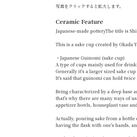
写真をクリックすると拡大します。
Ceramic Feature
Japanese-made potteryThe title is
This is a sake cup created by Okada 
・Japanese Guinomi (sake cup)
A type of cups mainly used for drink
Generally it's a larger sized sake c
It's said that guinomi can hold twic
Being characterized by a deep base 
that's why there are many ways of us
appetizer bowls, houseplant vase and
Actually, pouring sake from a bottle 
having the flask with one's hands, a