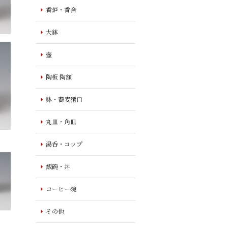
香炉・香合
大鉢
壺
陶板 陶額
鉢・蕎麦猪口
丸皿・角皿
湯呑・コップ
飯碗・丼
コーヒー碗
その他