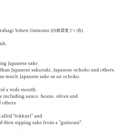
 Shirahagi Yohen Guinomi (白萩窯変ぐい呑).
Yuh.
ing Japanese sake.
up than Japanese sakazuki, Japanese ochoko and others.
e as much Japanese sake as an ochoko.
and a wide mouth,
e including sauce, beans, olives and
 others.
called "tokkuri" and
nd then sipping sake from a "guinomi".