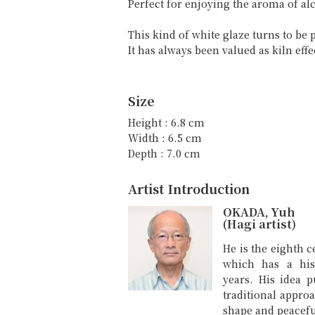
Perfect for enjoying the aroma of a
This kind of white glaze turns to be p
It has always been valued as kiln effe
Size
Height : 6.8 cm
Width : 6.5 cm
Depth : 7.0 cm
Artist Introduction
OKADA, Yuh
(Hagi artist)
He is the eighth 
which has a his
years. His idea 
traditional appro
shape and peacefu