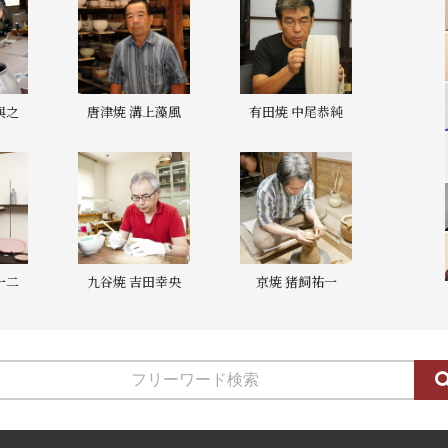
與之
唐津焼 溝上藻風
有田焼 中尾恭純
一二
九谷焼 吉田幸央
京焼 猪飼祐一