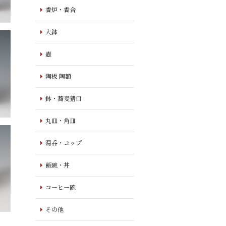
香炉・香合
大鉢
壺
陶板 陶額
鉢・蕎麦猪口
丸皿・角皿
湯呑・コップ
飯碗・丼
コーヒー碗
その他