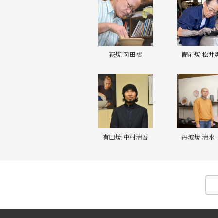
萩焼 岡田裕
備前焼 松井
有田焼 中村清吾
丹波焼 清水