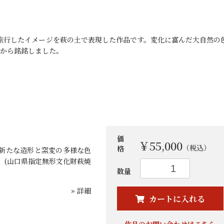
て旅行したイメージを萩の土で表現した作品です。変化に富んだ大自然の
から銘銘しました。
価
￥55,000
（税込）
格
新たな造形と窯変の多様な色
。(山口県指定無形文化財萩焼
お買い物を続ける
カートへ進む
数量
» 詳細
カートに入れる