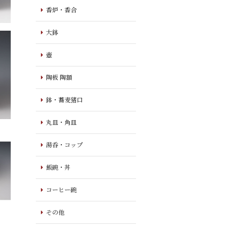
香炉・香合
大鉢
壺
陶板 陶額
鉢・蕎麦猪口
丸皿・角皿
湯呑・コップ
飯碗・丼
コーヒー碗
その他