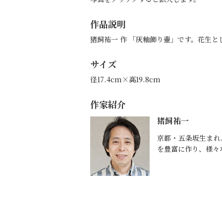
作品説明
猪飼祐一 作 「灰釉飾り壷」です。花生
サイズ
径17.4cm×高19.8cm
作家紹介
猪飼祐一
京都・五条坂生まれ
を豊富に作り、様々