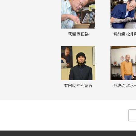
萩焼 岡田裕
備前焼 松井
有田焼 中村清吾
丹波焼 清水