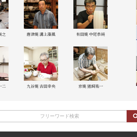
與之
唐津焼 溝上藻風
有田焼 中尾恭純
一二
九谷焼 吉田幸央
京焼 猪飼祐一