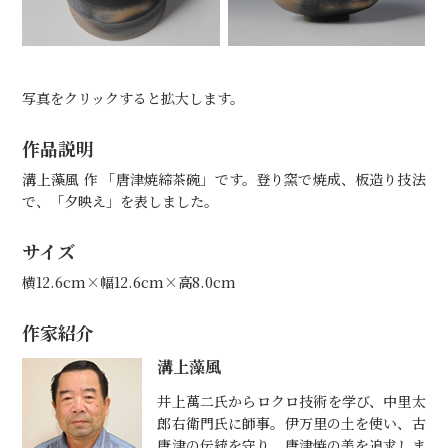
写真をクリックすると拡大します。
作品説明
溝上藻風 作 「唐津焼締茶碗」です。登り窯で焼成、板造り技法
で、「夕映え」を表しました。
サイズ
横12.6cm×幅12.6cm×高8.0cm
作家紹介
溝上藻風
井上萬二氏からロクロ技術を学び、中里太
郎右衛門氏に師事。伊万里の土を使い、古
唐津の伝統を守り、唐津焼の美を追求しま