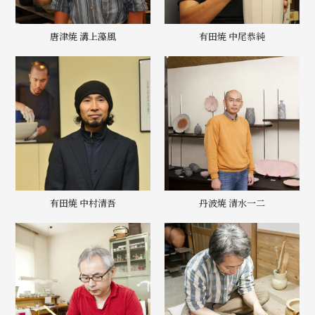
唐津焼 溝上藻風
有田焼 中尾恭純
有田焼 中村清吾
丹波焼 清水一二