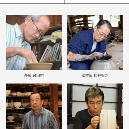
萩焼 岡田裕
備前焼 松井與之