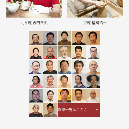
九谷焼 吉田幸央
京焼 猪飼祐一
作家一覧はこちら