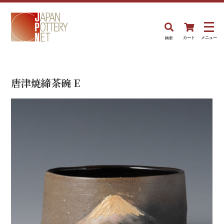
検索
カート
メニュー
唐津焼締茶碗 E