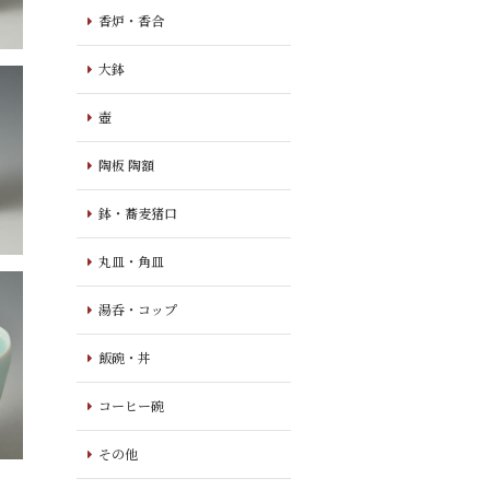
香炉・香合
大鉢
壺
陶板 陶額
鉢・蕎麦猪口
丸皿・角皿
湯呑・コップ
飯碗・丼
コーヒー碗
その他