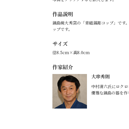
作品説明
鍋島焼大秀窯の「青磁鎬彫コップ」です
ップです。
サイズ
径8.5cm×高8.0cm
作家紹介
大串秀則
中村清六氏にロクロ
優雅な鍋島の器を作