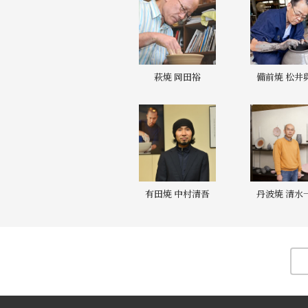
萩焼 岡田裕
備前焼 松井
有田焼 中村清吾
丹波焼 清水