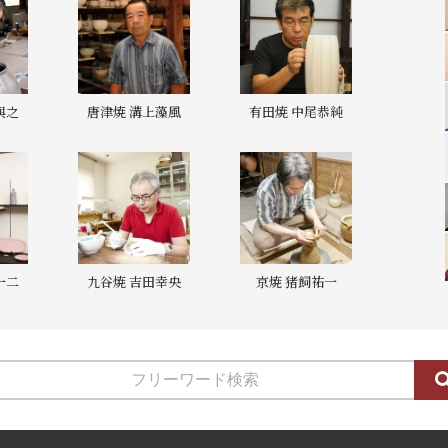
與之
唐津焼 溝上藻風
有田焼 中尾恭純
一二
九谷焼 吉田幸央
京焼 猪飼祐一