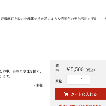
。青磁原石を砕いた釉薬で透き通るような青翠色の天然青磁に手彫りし
価
￥5,500
（税込）
格
を師事。品格と感性を備え、
ります。
お買い物を続ける
カートへ進む
数量
» 詳細
カートに入れる