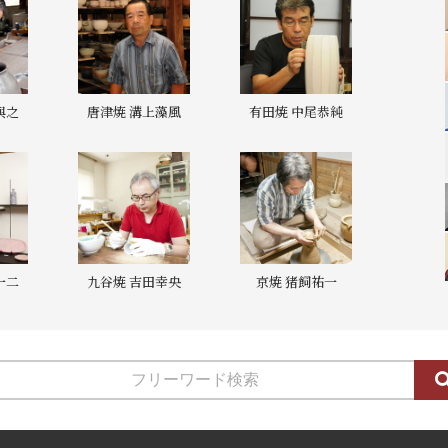
與之
唐津焼 溝上藻風
有田焼 中尾恭純
一二
九谷焼 吉田幸央
京焼 猪飼祐一