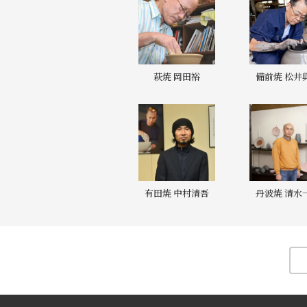
萩焼 岡田裕
備前焼 松井
有田焼 中村清吾
丹波焼 清水