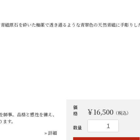
。青磁原石を砕いた釉薬で透き通るような青翠色の天然青磁に手彫りし
お買い物を続ける
カートへ進む
価
￥16,500
（税込）
格
を師事。品格と感性を備え、
ります。
数量
» 詳細