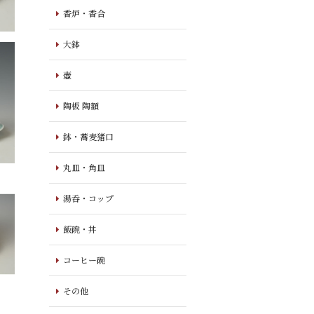
香炉・香合
大鉢
壺
陶板 陶額
鉢・蕎麦猪口
丸皿・角皿
湯呑・コップ
飯碗・丼
コーヒー碗
その他