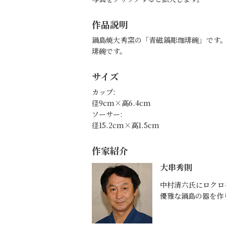
作品説明
鍋島焼大秀窯の「青磁鎬彫珈琲碗」です
琲碗です。
サイズ
カップ:
径9cm×高6.4cm
ソーサー:
径15.2cm×高1.5cm
作家紹介
大串秀則
中村清六氏にロクロ
優雅な鍋島の器を作