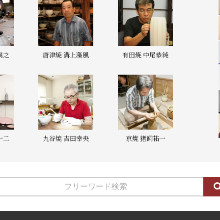
與之
唐津焼 溝上藻風
有田焼 中尾恭純
一二
九谷焼 吉田幸央
京焼 猪飼祐一