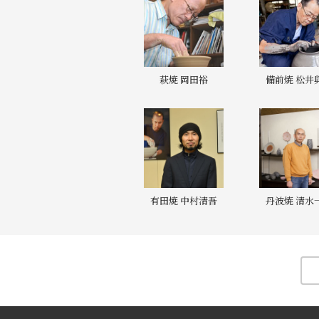
萩焼 岡田裕
備前焼 松井
有田焼 中村清吾
丹波焼 清水