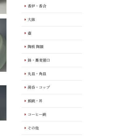
香炉・香合
大鉢
壺
陶板 陶額
鉢・蕎麦猪口
丸皿・角皿
湯呑・コップ
飯碗・丼
コーヒー碗
その他