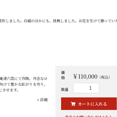
で成形しました。白磁のほかにも、挑戦しました。お花を生けて飾ってい
価
￥110,000
（税込）
格
庵清六窯にて作陶。丹念なロ
向けて豊かな拡がりを作り、
お買い物を続ける
カートへ進む
数量
じさせます。
» 詳細
カートに入れる