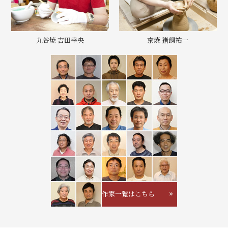
九谷焼 吉田幸央
京焼 猪飼祐一
作家一覧はこちら