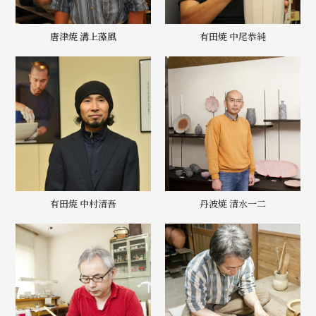
唐津焼 溝上藻風
有田焼 中尾恭純
有田焼 中村清吾
丹波焼 清水一二