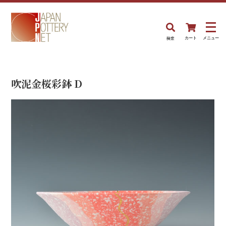
検索
カート
メニュー
吹泥金桜彩鉢 D