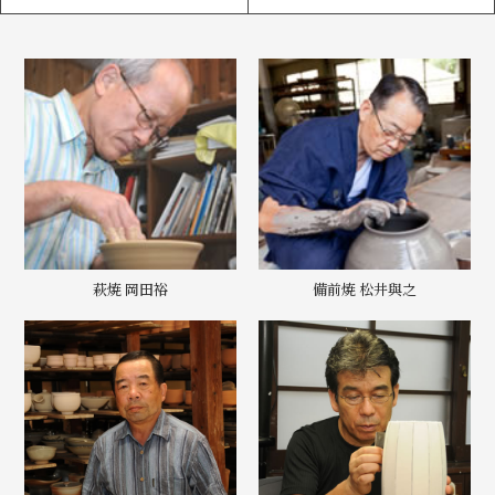
萩焼 岡田裕
備前焼 松井與之