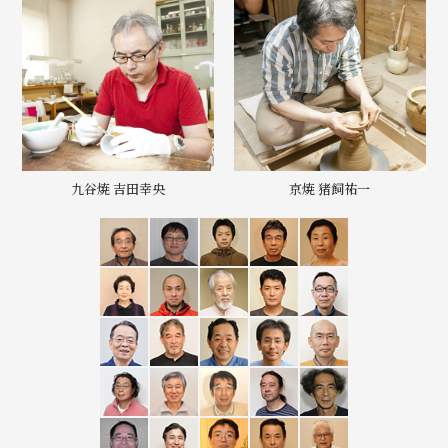
九谷焼 吉田幸央
京焼 猪飼祐一