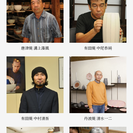
唐津焼 溝上藻風
有田焼 中尾恭純
有田焼 中村清吾
丹波焼 清水一二