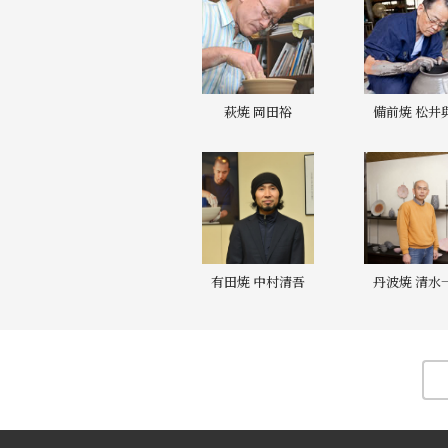
萩焼 岡田裕
備前焼 松井
有田焼 中村清吾
丹波焼 清水