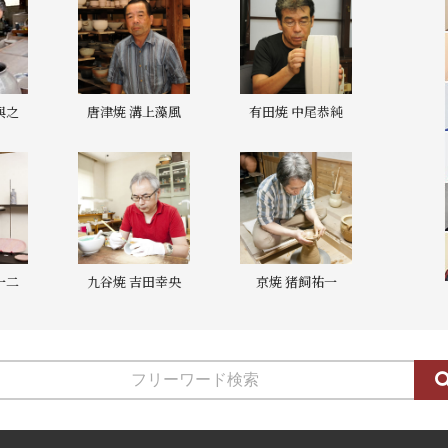
與之
唐津焼 溝上藻風
有田焼 中尾恭純
一二
九谷焼 吉田幸央
京焼 猪飼祐一