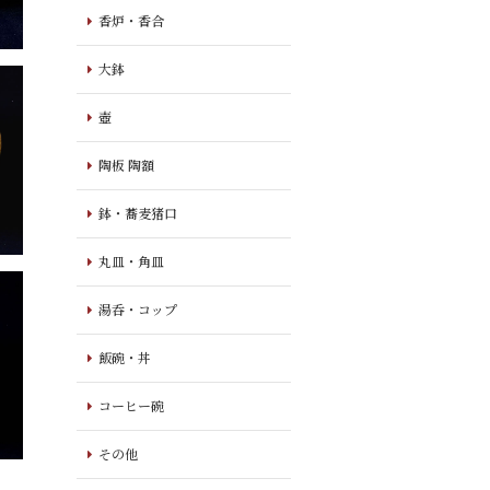
香炉・香合
大鉢
壺
陶板 陶額
鉢・蕎麦猪口
丸皿・角皿
湯呑・コップ
飯碗・丼
コーヒー碗
その他