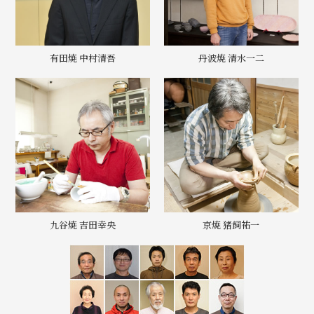
有田焼 中村清吾
丹波焼 清水一二
九谷焼 吉田幸央
京焼 猪飼祐一