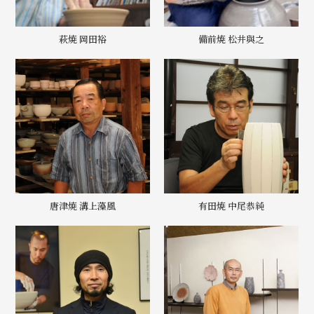
萩焼 岡田裕
備前焼 松井與之
唐津焼 溝上藻風
有田焼 中尾恭純