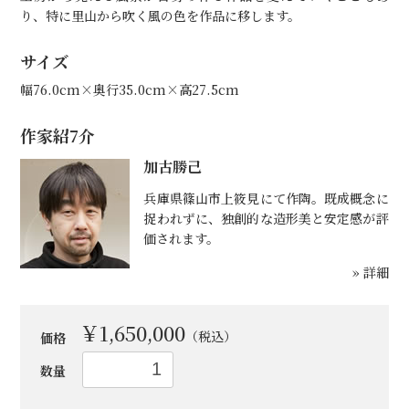
り、特に里山から吹く風の色を作品に移します。
サイズ
幅76.0cm×奥行35.0cm×高27.5cm
作家紹7介
加古勝己
兵庫県篠山市上筱見にて作陶。既成概念に
捉われずに、独創的な造形美と安定感が評
価されます。
» 詳細
お買い物を続ける
カートへ進む
￥1,650,000
（税込）
価格
数量