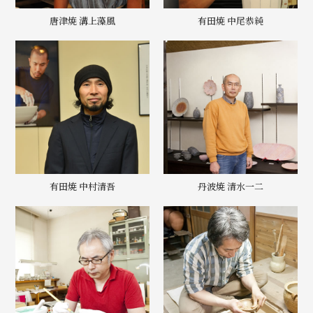
唐津焼 溝上藻風
有田焼 中尾恭純
有田焼 中村清吾
丹波焼 清水一二