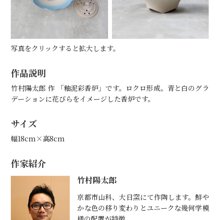
写真をクリックすると拡大します。
作品説明
竹村陽太郎 作 「釉泥彩香炉」です。ロクロ形成。青と白のグラ
デーションに花びらをイメージした香炉です。
サイズ
幅18cm×高8cm
作家紹介
竹村陽太郎
京都市山科、大日窯にて作陶します。鮮や
かな色の移り変わりとユニークな幾何学模
様の配置が特徴。