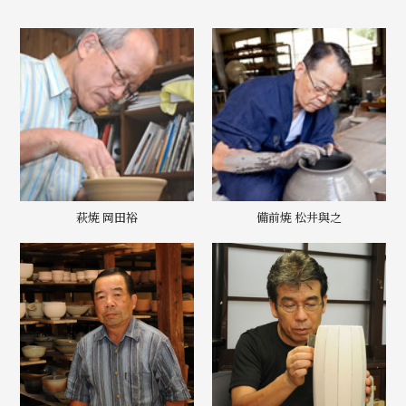
萩焼 岡田裕
備前焼 松井與之