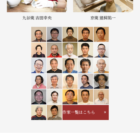
九谷焼 吉田幸央
京焼 猪飼祐一
作家一覧はこちら