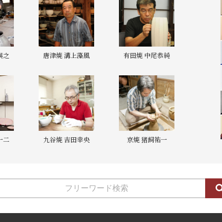
與之
唐津焼 溝上藻風
有田焼 中尾恭純
一二
九谷焼 吉田幸央
京焼 猪飼祐一