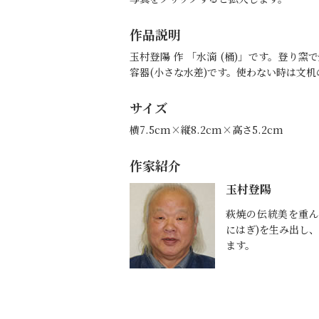
作品説明
玉村登陽 作 「水滴 (桶)」です。登
容器(小さな水差)です。使わない時は文
サイズ
横7.5cm×縦8.2cm×高さ5.2cm
作家紹介
玉村登陽
萩焼の伝統美を重ん
にはぎ)を生み出し
ます。