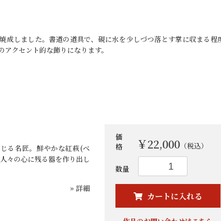
り窯で焼成しました。書道の道具で、硯に水を少しづつ落とす掌に収まる程
机のアクセント的な飾りになります。
価
￥22,000
（税込）
格
じる名匠。鮮やかな紅萩(べ
、人々の心に残る器を作り出し
お買い物を続ける
カートへ進む
数量
» 詳細
カートに入れる