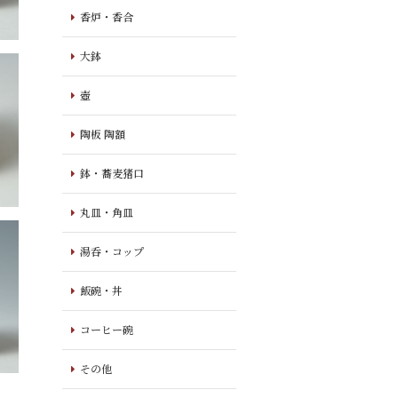
香炉・香合
大鉢
壺
陶板 陶額
鉢・蕎麦猪口
丸皿・角皿
湯呑・コップ
飯碗・丼
コーヒー碗
その他