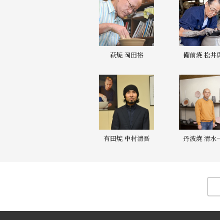
萩焼 岡田裕
備前焼 松井
有田焼 中村清吾
丹波焼 清水