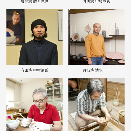
唐津焼 溝上藻風
有田焼 中尾恭純
有田焼 中村清吾
丹波焼 清水一二