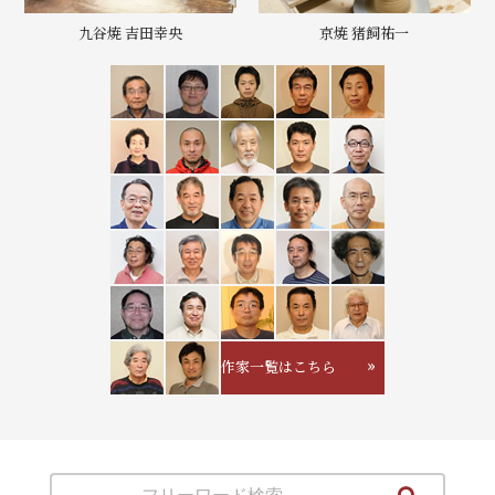
九谷焼 吉田幸央
京焼 猪飼祐一
作家一覧はこちら