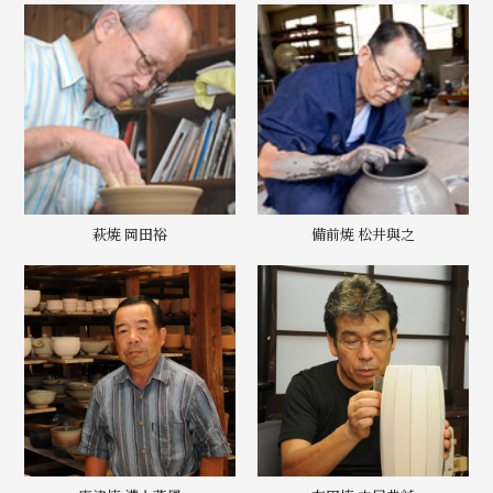
萩焼 岡田裕
備前焼 松井與之