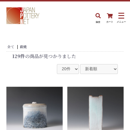
検索
カート
メニュー
全て
|
萩焼
129件
の商品が見つかりました