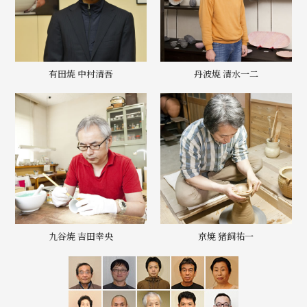
有田焼 中村清吾
丹波焼 清水一二
九谷焼 吉田幸央
京焼 猪飼祐一