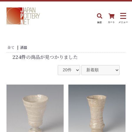
検索
カート
メニュー
全て
|
酒器
224件
の商品が見つかりました