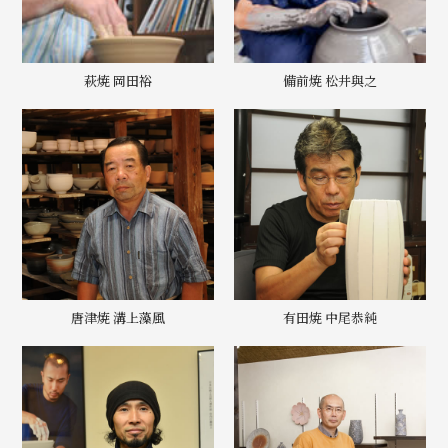
萩焼 岡田裕
備前焼 松井與之
唐津焼 溝上藻風
有田焼 中尾恭純