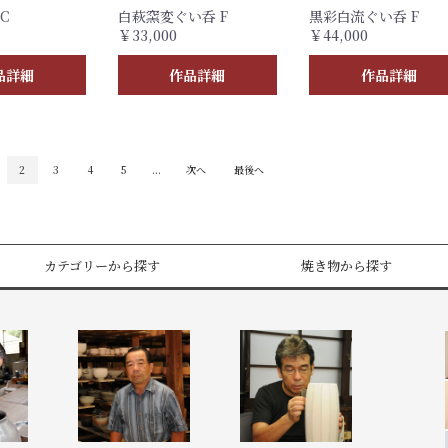
C
白萩窯変ぐい呑 F
黒彩白流ぐい呑 F
￥33,000
￥44,000
品詳細
作品詳細
作品詳細
2
3
4
5
...
次へ
最後へ
カテゴリーから探す
焼き物から探す