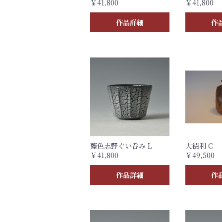
￥41,800
￥41,800
作品詳細
作
藍色志野ぐい呑み L
大徳利 C
￥41,800
￥49,500
作品詳細
作