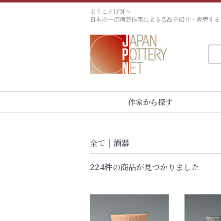
ようこそJPNへ
日本の一流陶芸作家による名品を紹介・販売する
作家から探す
全て
|
酒器
224件
の商品が見つかりました