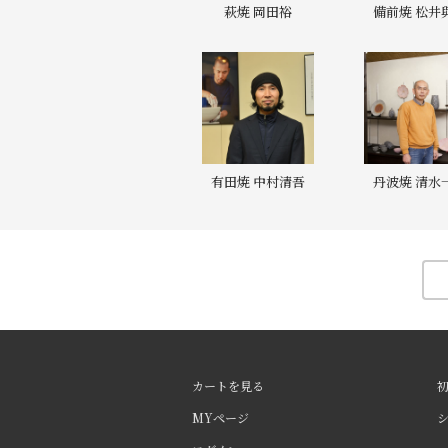
萩焼 岡田裕
備前焼 松井
有田焼 中村清吾
丹波焼 清水
カートを見る
MYページ