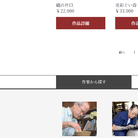
磁の片口
炎彩ぐい呑 
￥22,000
￥33,000
作品詳細
作
前へ
1
作家から探す