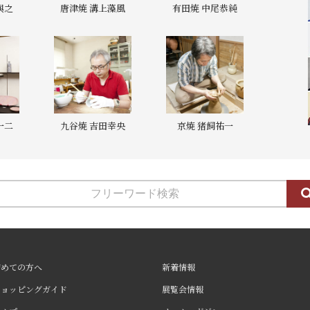
與之
唐津焼 溝上藻風
有田焼 中尾恭純
一二
九谷焼 吉田幸央
京焼 猪飼祐一
初めての方へ
新着情報
ショッピングガイド
展覧会情報