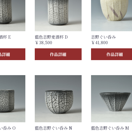
杯 E
藍色志野麦酒杯 D
志野ぐい呑み
￥38,500
￥41,800
品詳細
作品詳細
作品詳細
い呑み O
藍色志野ぐい呑み N
藍色志野ぐい呑み M