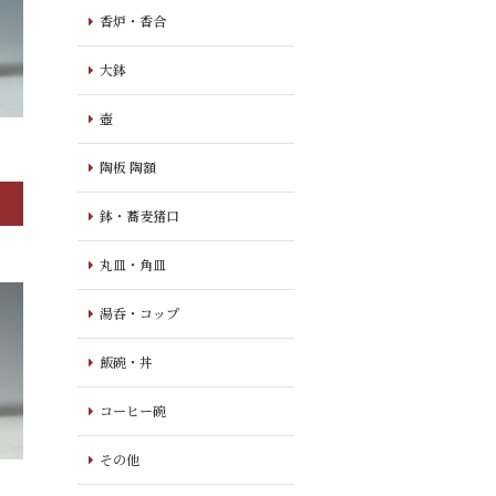
香炉・香合
大鉢
壺
陶板 陶額
鉢・蕎麦猪口
丸皿・角皿
湯呑・コップ
飯碗・丼
コーヒー碗
その他