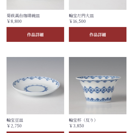
菊萩高台珈琲碗皿
輪宝だ円大皿
￥8,800
￥16,500
作品詳細
作品詳細
輪宝豆皿
輪宝杯（反り）
￥2,750
￥3,850