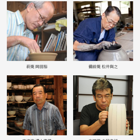
萩焼 岡田裕
備前焼 松井與之