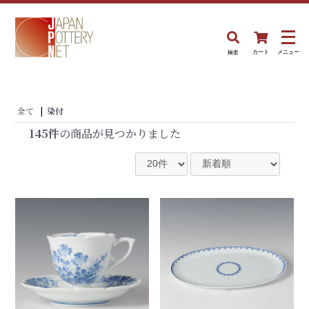
検索
カート
メニュー
全て
|
染付
145件
の商品が見つかりました