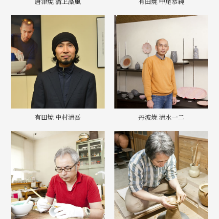
唐津焼 溝上藻風
有田焼 中尾恭純
有田焼 中村清吾
丹波焼 清水一二