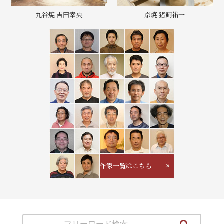
九谷焼 吉田幸央
京焼 猪飼祐一
作家一覧はこちら