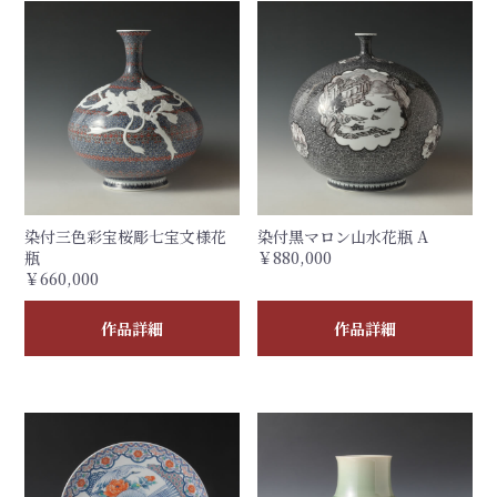
染付三色彩宝桜彫七宝文様花
染付黒マロン山水花瓶 A
瓶
￥880,000
￥660,000
作品詳細
作品詳細