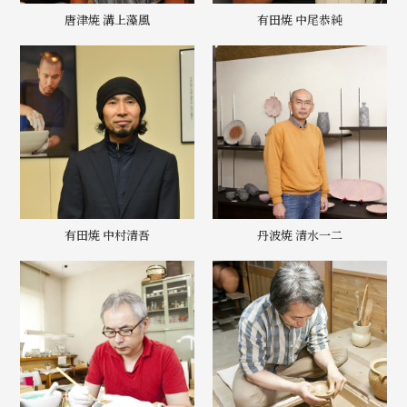
唐津焼 溝上藻風
有田焼 中尾恭純
有田焼 中村清吾
丹波焼 清水一二