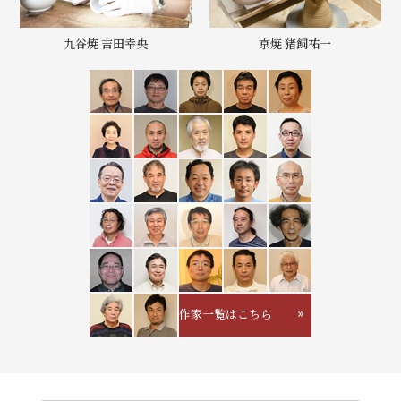
九谷焼 吉田幸央
京焼 猪飼祐一
作家一覧はこちら