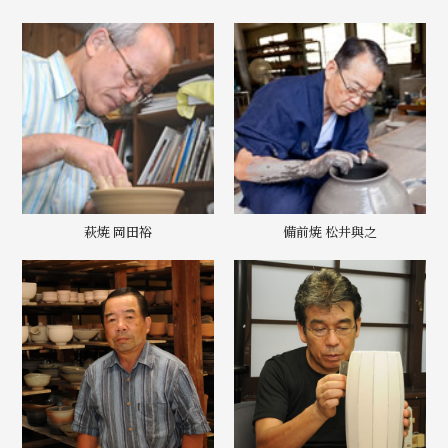
萩焼 岡田裕
備前焼 松井與之