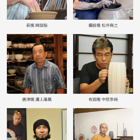
萩焼 岡田裕
備前焼 松井與之
唐津焼 溝上藻風
有田焼 中尾恭純