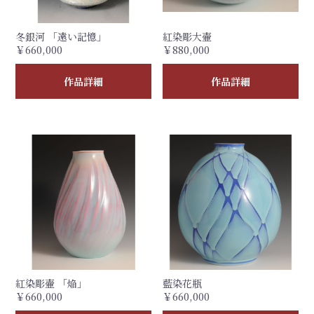
冬銀河 「遠い記憶」
紅染彫大壷
￥660,000
￥880,000
作品詳細
作品詳細
紅染彫壷 「焔」
藍染花瓶
￥660,000
￥660,000