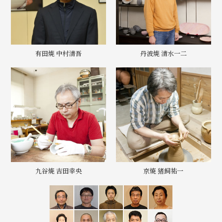
有田焼 中村清吾
丹波焼 清水一二
九谷焼 吉田幸央
京焼 猪飼祐一