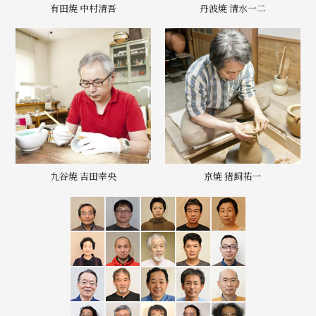
有田焼 中村清吾
丹波焼 清水一二
九谷焼 吉田幸央
京焼 猪飼祐一