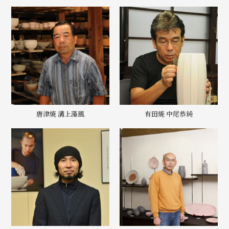
唐津焼 溝上藻風
有田焼 中尾恭純