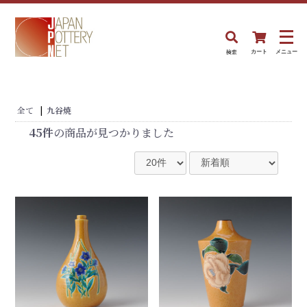
検索
カート
メニュー
全て
|
九谷焼
45件
の商品が見つかりました