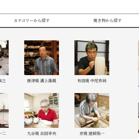
カテゴリーから探す
焼き物から探す
與之
唐津焼 溝上藻風
有田焼 中尾恭純
一二
九谷焼 吉田幸央
京焼 猪飼祐一