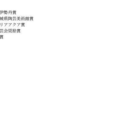
越伊勢丹賞
茨城県陶芸美術館賞
テリアアクア賞
工芸会奨励賞
賞