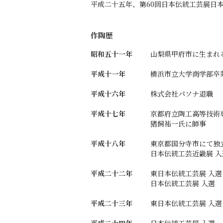
平成二十五年、第60回日本伝統工芸展日
作陶歴
昭和五十一年
山梨県甲府市に生まれ
平成十一年
横浜市立大学商学部卒
平成十六年
株式会社パソナ退職
平成十七年
京都府立陶工高等技術
猪飼祐一氏に師事
平成十八年
東京都国分寺市にて独
日本伝統工芸近畿展 入
平成二十二年
東日本伝統工芸展 入選
日本伝統工芸展 入選
平成二十三年
東日本伝統工芸展 入選
平成二十四年
日本伝統工芸展 入選