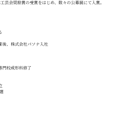
本工芸会奨励賞の受賞をはじめ、数々の公募展にて入賞。
る
業後、株式会社パソナ入社
専門校成形科修了
立
選