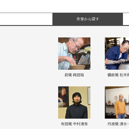
作家から探す
萩焼 岡田裕
備前焼 松井
有田焼 中村清吾
丹波焼 清水