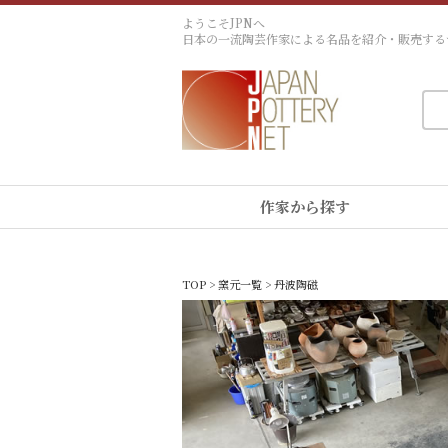
ようこそJPNへ
日本の一流陶芸作家による名品を紹介・販売する
作家から探す
TOP
>
窯元一覧
> 丹波陶磁