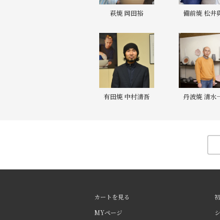
萩焼 岡田裕
備前焼 松井
有田焼 中村清吾
丹波焼 清水
カートを見る
MYページ