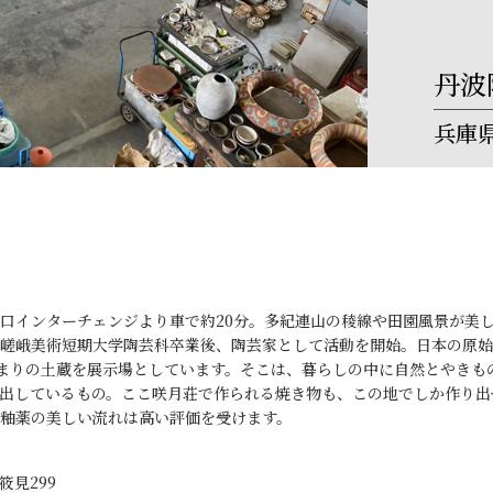
丹波
兵庫
口インターチェンジより車で約20分。多紀連山の稜線や田園風景が美
嵯峨美術短期大学陶芸科卒業後、陶芸家として活動を開始。日本の原始
あまりの土蔵を展示場としています。そこは、暮らしの中に自然とやきも
出しているもの。ここ咲月荘で作られる焼き物も、この地でしか作り出
釉薬の美しい流れは高い評価を受けます。
筱見299