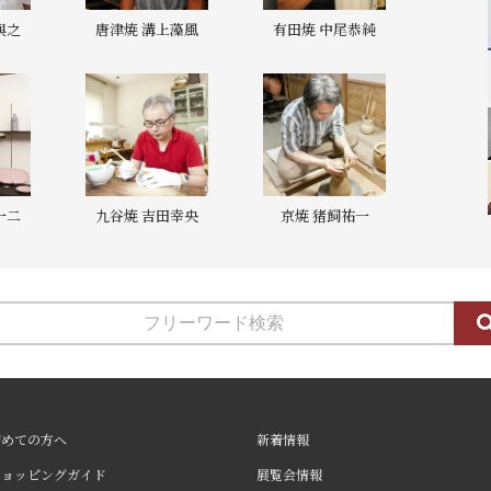
與之
唐津焼 溝上藻風
有田焼 中尾恭純
一二
九谷焼 吉田幸央
京焼 猪飼祐一
初めての方へ
新着情報
ショッピングガイド
展覧会情報