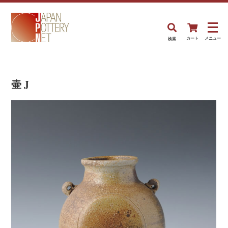
検索
カート
メニュー
壷 J