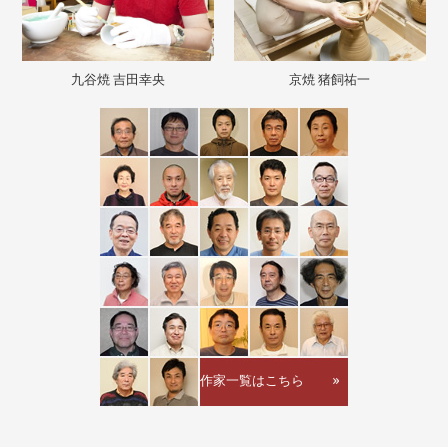
九谷焼 吉田幸央
京焼 猪飼祐一
作家一覧はこちら