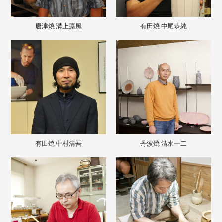
唐津焼 溝上藻風
有田焼 中尾恭純
有田焼 中村清吾
丹波焼 清水一二