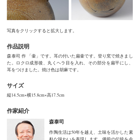
写真をクリックすると拡大します。
作品説明
森泰司 作 「壷」です。耳の付いた扁壷です。登り窯で焼きまし
た。ロクロ成形後、丸くヘラ目を入れ、その部分を扁平にし、
耳をつけました。焼け色は胡麻です。
サイズ
縦14.5cm×横15.8cm×高17.5cm
作家紹介
森泰司
作陶生活は50年を越え、土味を活かした素
朴な味わいを表現します。備前の伝統を今