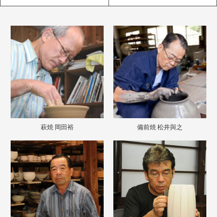
萩焼 岡田裕
備前焼 松井與之