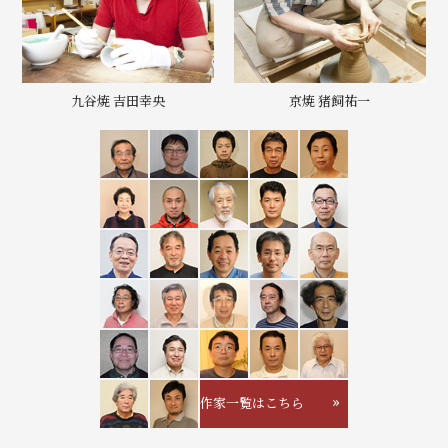
九谷焼 吉田幸央
京焼 猪飼祐一
作家一覧はこちら