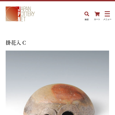
検索
カート
メニュー
掛花入 C