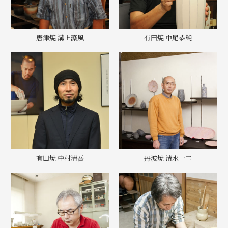
唐津焼 溝上藻風
有田焼 中尾恭純
有田焼 中村清吾
丹波焼 清水一二