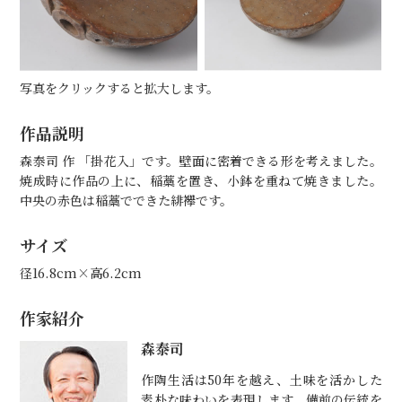
写真をクリックすると拡大します。
作品説明
森泰司 作 「掛花入」です。壁面に密着できる形を考えました。
焼成時に作品の上に、稲藁を置き、小鉢を重ねて焼きました。
中央の赤色は稲藁でできた緋襷です。
サイズ
径16.8cm×高6.2cm
作家紹介
森泰司
作陶生活は50年を越え、土味を活かした
素朴な味わいを表現します。備前の伝統を