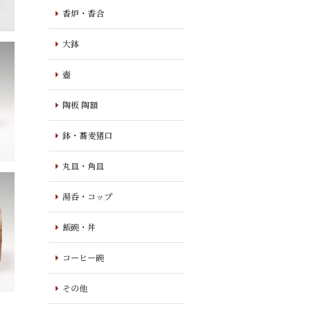
香炉・香合
大鉢
壺
陶板 陶額
鉢・蕎麦猪口
丸皿・角皿
湯呑・コップ
飯碗・丼
コーヒー碗
その他