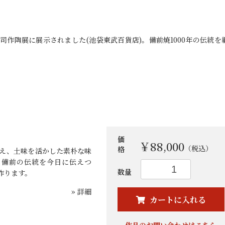
泰司作陶展に展示されました(池袋東武百貨店)。備前焼1000年の伝統を
価
￥88,000
（税込）
格
越え、土味を活かした素朴な味
。備前の伝統を今日に伝えつ
お買い物を続ける
カートへ進む
数量
作ります。
» 詳細
カートに入れる