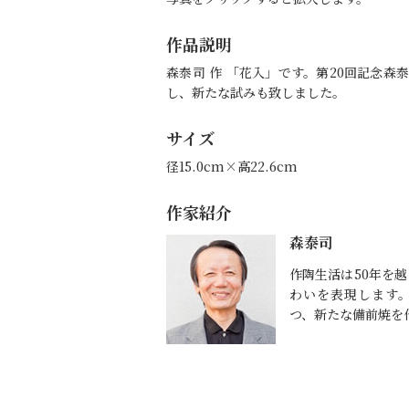
作品説明
森泰司 作 「花入」です。第20回記念森
し、新たな試みも致しました。
サイズ
径15.0cm×高22.6cm
作家紹介
森泰司
作陶生活は50年を
わいを表現します
つ、新たな備前焼を