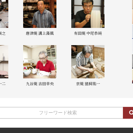
與之
唐津焼 溝上藻風
有田焼 中尾恭純
一二
九谷焼 吉田幸央
京焼 猪飼祐一