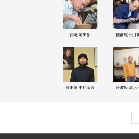
萩焼 岡田裕
備前焼 松井
有田焼 中村清吾
丹波焼 清水