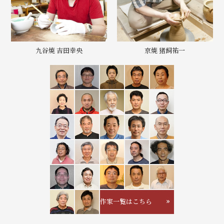
九谷焼 吉田幸央
京焼 猪飼祐一
作家一覧はこちら