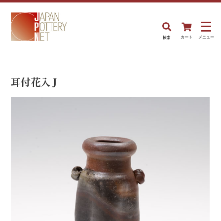
検索
カート
メニュー
耳付花入 J