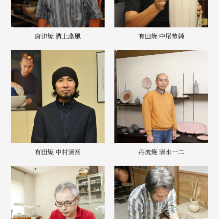
唐津焼 溝上藻風
有田焼 中尾恭純
有田焼 中村清吾
丹波焼 清水一二