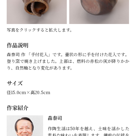
写真をクリックすると拡大します。
作品説明
森泰司 作 「手付花入」です。壷状の形に手を付けた花入です。
登り窯で焼き上げました。上部は、燃料の赤松の灰が降りかか
り、自然釉となり変化があります。
サイズ
径15.0cm×高20.5cm
作家紹介
森泰司
作陶生活は50年を越え、土味を活かした
素朴な味わいを表現します。備前の伝統を