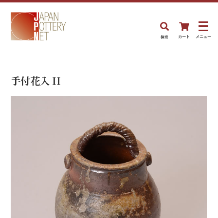
検索
カート
メニュー
手付花入 H