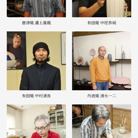
唐津焼 溝上藻風
有田焼 中尾恭純
有田焼 中村清吾
丹波焼 清水一二