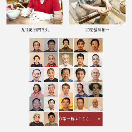
九谷焼 吉田幸央
京焼 猪飼祐一
作家一覧はこちら