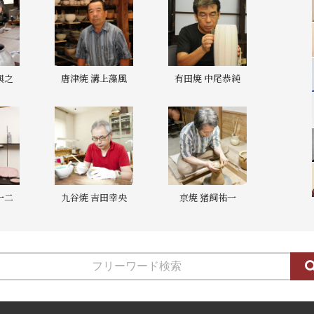
與之
唐津焼 溝上藻風
有田焼 中尾恭純
一二
九谷焼 吉田幸央
京焼 猪飼祐一