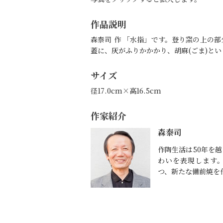
作品説明
森泰司 作 「水指」です。登り窯の上の
蓋に、灰がふりかかかり、胡麻(ごま)と
サイズ
径17.0cm×高16.5cm
作家紹介
森泰司
作陶生活は50年を
わいを表現します
つ、新たな備前焼を