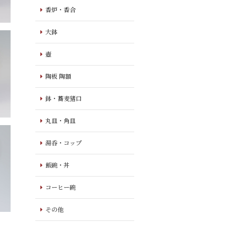
香炉・香合
大鉢
壺
陶板 陶額
鉢・蕎麦猪口
丸皿・角皿
湯呑・コップ
飯碗・丼
コーヒー碗
その他