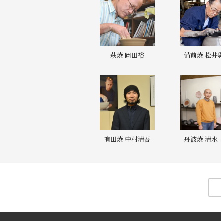
萩焼 岡田裕
備前焼 松井
有田焼 中村清吾
丹波焼 清水