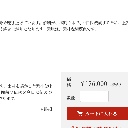
部分で焼き上げています。燃料が、松割り木で、9日間焼成するため、上
いう焼き上がりになります。素地は、素朴な紫蘇色です。
価
￥176,000
（税込）
格
越え、土味を活かした素朴な味
。備前の伝統を今日に伝えつ
お買い物を続ける
カートへ進む
数量
作ります。
» 詳細
カートに入れる